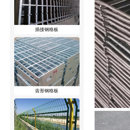
插接钢格板
齿形钢格板