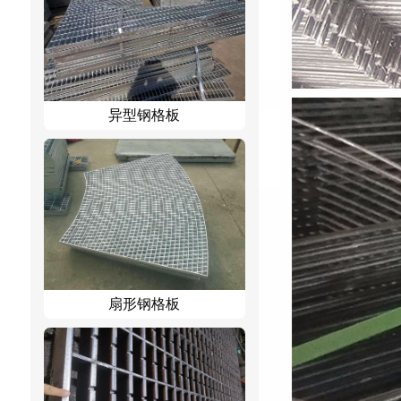
异型钢格板
扇形钢格板