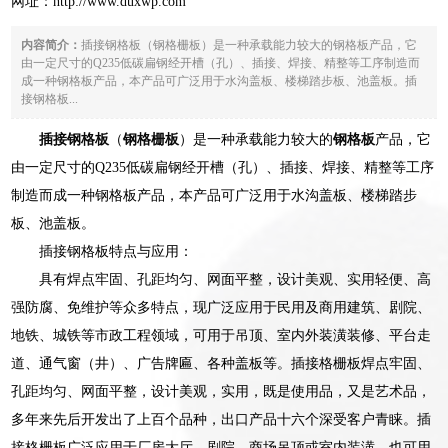
网址：
http://www.duxwp.com
内容简介：
插接钢格板（钢格栅板）是一种承载能力较大的钢格板产品，它
由一定尺寸的Q235低碳扁钢经开槽（孔）、插接、焊接、精整等工序制造而
成一种钢格板产品，本产品可广泛用于水沟盖板、楼梯踏步板、池盖板。插
接钢格板...
插接钢格板
（
钢格栅板
）是一种承载能力较大的
钢格板
产品，它
由一定尺寸的Q235低碳扁钢经开槽（孔）、插接、焊接、精整等工序
制造而成一种钢格板产品，本产品可广泛用于水沟盖板、楼梯踏步
板、池盖板。
插接钢格板特点与应用：
具有焊点牢固、孔距均匀、网面平整，设计美观、实用轻便、高
强防腐、免维护等众多特点，现广泛应用于民用及商用建筑、剧院、
地铁、城铁等市政工程领域，可用于吊顶、室内外装潢装修、平台走
道、通气窗（井）、广告牌匾、各种盖板等。插接格栅板焊点牢固、
孔距均匀、网面平整，设计美观，实用，既是使用品，又是艺术品，
多年来先后开发出了上百个品种，出口产品十六个深受客户青睐。插
接格栅板广泛应用于厂房大厅、剧院、商场吊顶或室内装潢，也可用