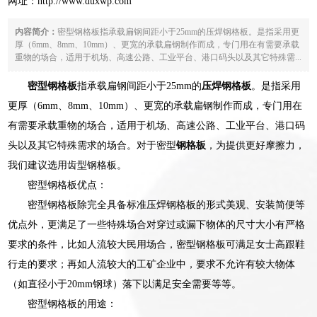
网址：
http://www.duxwp.com
内容简介：
密型钢格板指承载扁钢间距小于25mm的压焊钢格板。是指采用更
厚（6mm、8mm、10mm）、更宽的承载扁钢制作而成，专门用在有需要承载
重物的场合，适用于机场、高速公路、工业平台、港口码头以及其它特殊需...
密型钢格板
指承载扁钢间距小于25mm的
压焊钢格板
。是指采用
更厚（6mm、8mm、10mm）、更宽的承载扁钢制作而成，专门用在
有需要承载重物的场合，适用于机场、高速公路、工业平台、港口码
头以及其它特殊需求的场合。对于密型
钢格板
，为提供更好摩擦力，
我们建议选用齿型钢格板。
密型钢格板优点：
密型钢格板除完全具备标准压焊钢格板的形式美观、安装简便等
优点外，更满足了一些特殊场合对穿过或漏下物体的尺寸大小有严格
要求的条件，比如人流较大民用场合，密型钢格板可满足女士高跟鞋
行走的要求；再如人流较大的工矿企业中，要求不允许有较大物体
（如直径小于20mm钢球）落下以满足安全需要等等。
密型钢格板的用途：