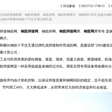
河北蒙福
2025/7/22 17:00:13
3
网又称焊接钢筋网、钢筋焊接网、钢筋焊网、钢筋焊接网片、钢筋网片等等.是纵向钢
由纵向和横向钢筋十字交叉通过绑扎或...
焊接钢筋网、
钢筋焊接网
、钢筋焊网、
钢筋焊接网片
、
钢筋网片
等等.是
网片。
和横向钢筋十字交叉通过绑扎或焊接制作而成的网。是建设部“2005建筑
量计算公式：
工业与民用房屋的梁柱楼板、屋盖、墙体、混凝土路面、桥面铺装、机场
筋焊接网是一种采用低碳盘条钢经过冷轧、调直后用专用设备将纵横向分
接程序均由计算机控制，以保证焊接质量和钢网间距的稳定，且不损失原
0%、节约用工60%、大大降低成本，从而带来巨大的经济效益和社会效益。