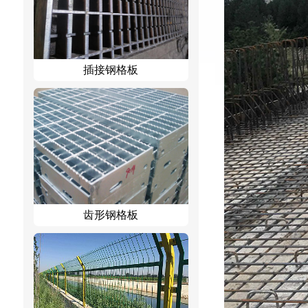
插接钢格板
齿形钢格板