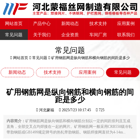
网站首页
产品中心
新闻动态
技术支持
应用案例
常见问题
关于我们
企业资质
车间厂房
联系我们
常见问题
网站首页
常见问题
矿用钢筋网是纵向钢筋和横向钢筋的间距是多少
新闻动态
技术支持
应用案例
常见问题
矿用钢筋网是纵向钢筋和横向钢筋的间
距是多少
河北蒙福
2025/7/23 10:17:45
725
内容简介：
矿用钢筋网是纵向钢筋和横向钢筋分别以一定的间距排列且互成
直角，全部交叉点均焊接在一起的网片。矿用钢筋网一般采用CRB550级冷轧
带肋钢筋或GB1499规定牌号的热轧带肋钢筋。钢筋焊接网直径为4-14m...