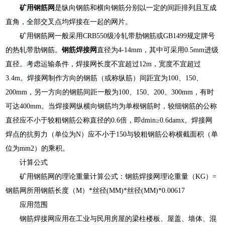
矿用钢筋网
是纵向钢筋和横向钢筋分别以一定的间距排列且互成
直角，全部交叉点均焊接在一起的网片。
矿用钢筋网一般采用CRB550级冷轧带肋钢筋或GB1499规定牌号
的热轧带肋钢筋。
钢筋焊接网
直径为4-14mm，其中可采用0.5mm进级
直径。考虑运输条件，焊接网长度不宜超过12m，宽度不宜超过
3.4m。焊接网制作方向的钢筋（或称纵筋）间距宜为100、150、
200mm，另一方向的钢筋间距一般为100、150、200、300mm，有时
可达400mm。当焊接网纵横向钢筋均为单根钢筋时，较细钢筋的公称
直径应不小于较粗钢筋公称直径的0.6倍，即dmin≥0.6damx。焊接网
焊点的抗剪力（单位为N）应不小于150与较粗钢筋公称横截面积（单
位为mm2）的乘积。
计算公式
矿用钢筋网的理论重量计算公式：钢筋焊接网理论重量（KG）=
钢筋网所用钢筋长度（M）*丝径(MM)*丝径(MM)*0.00617
应用范围
钢筋焊接网应用在工业与民用房屋的梁柱楼板、屋盖、墙体、混