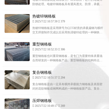
防锈处理。电镀锌钢格板具有通风透光、防滑，承载力
强，美观耐用，易于清扫，安装简便等优点。钢格板作
为一种新材料、新...
热镀锌钢格板
2025/7/22 10:57:59
379
热镀锌钢格板是采用牌号为Q235材质的承载扁钢与横杆
交叉焊接制作完成以后采用热浸镀锌处理的一种钢铁产
品，主要应用在钢结构平台、钢梯踏步板、排水沟盖
板、市政工程等...
重型钢格板
2025/7/22 10:52:33
306
重型钢格板也叫重荷钢格板，是专门为需要特殊承重场
合而研发的一种钢格板产品。重型钢格板的结构特点：
承载扁钢宽度65mm以上、承载扁钢厚度在6mm以上的钢
格栅板；横...
复合钢格板
2025/7/22 10:51:57
294
复合钢格板是由一定具有横跨承载能力钢格板及表面密
封的花纹钢板或钢网构成的一种钢格板新产品。复合钢
格板可以由任何一种型号的钢格板和不同厚度的工化纹
钢板构成。但*常...
压焊钢格板
2025/7/22 10:49:17
269