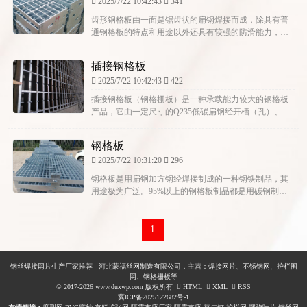
2025/7/22 10:42:43
341
齿形钢格板由一面是锯齿状的扁钢焊接而成，除具有普
通钢格板的特点和用途以外还具有较强的防滑能力，尤
其适用于潮湿、滑腻的地方，海上采油平台等。锯齿钢
格板采用热浸镀锌...
插接钢格板
2025/7/22 10:42:43
422
插接钢格板（钢格栅板）是一种承载能力较大的钢格板
产品，它由一定尺寸的Q235低碳扁钢经开槽（孔）、插
接、焊接、精整等工序制造而成一种钢格板产品，本产
品可广泛用于...
钢格板
2025/7/22 10:31:20
296
钢格板是用扁钢加方钢经焊接制成的一种钢铁制品，其
用途极为广泛。95%以上的钢格板制品都是用碳钢制作
而成的。在特殊的情况下会选用不锈钢制作。产品种类
非常多样化，根...
1
钢丝焊接网片生产厂家推荐 - 河北蒙福丝网制造有限公司，主营：焊接网片、不锈钢网、护栏围
网、钢格栅板等
© 2017-2026 www.duxwp.com 版权所有
HTML
XML
RSS
冀ICP备2025122682号-1