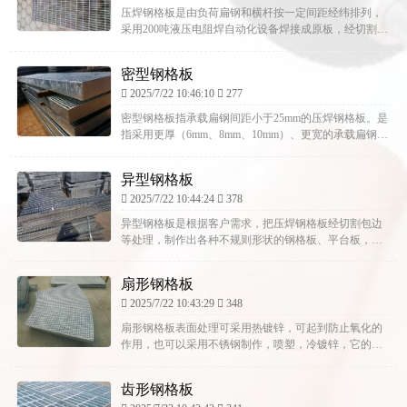
压焊钢格板是由负荷扁钢和横杆按一定间距经纬排列，
采用200吨液压电阻焊自动化设备焊接成原板，经切割，
开孔，包边等工序加工而成客户要求的产品。压焊钢格
板较人工焊钢...
密型钢格板
2025/7/22 10:46:10
277
密型钢格板指承载扁钢间距小于25mm的压焊钢格板。是
指采用更厚（6mm、8mm、10mm）、更宽的承载扁钢制
作而成，专门用在有需要承载重物的场合，适用于机
场、高...
异型钢格板
2025/7/22 10:44:24
378
异型钢格板是根据客户需求，把压焊钢格板经切割包边
等处理，制作出各种不规则形状的钢格板、平台板，钢
格板专业致力于异型钢格板的制作及安装，本厂拥有先
进的CAD电脑辅...
扇形钢格板
2025/7/22 10:43:29
348
扇形钢格板表面处理可采用热镀锌，可起到防止氧化的
作用，也可以采用不锈钢制作，喷塑，冷镀锌，它的特
点承重好，不需要太多材料的支撑，承受相同的重力，
相对于其它规格的...
齿形钢格板