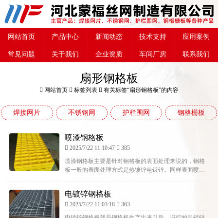
网站首页
产品中心
新闻动态
技术支持
应用案例
常见问题
关于我们
企业资质
车间厂房
联系我们
扇形钢格板
网站首页
标签列表
有关标签“扇形钢格板”的内容
焊接网片
不锈钢网
护栏围网
钢格栅板
喷漆钢格板
2025/7/22 11:10:47
385
喷漆钢格板主要是针对钢格板的表面处理来说的，钢格
板一般的表面处理方式是热镀锌电镀锌。同样表面喷漆
也是其中的重要一种。喷漆钢格板的加工成本比热镀锌
的低，防锈能力中...
电镀锌钢格板
2025/7/22 11:03:18
363
电镀锌钢格板就是钢格板生产出来以后，进行的电镀锌