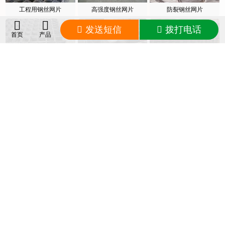
工程用钢丝网片
高强度钢丝网片
防裂钢丝网片
发送短信
拨打电话
首页
产品
低碳钢丝网片
钢丝焊接网片
钢丝网片
相关动态
暂无内容
钢丝焊接网片生产厂家推荐 - 河北蒙福丝网制造有限公司，主营：焊接网片、不锈钢网、护栏围
网、钢格栅板等
© 2017-2026 www.duxwp.com 版权所有
HTML
XML
RSS
冀ICP备2025122682号-1
友情链接：
席型网
PVC窗纱
有筋扩张网
隔震支座厂家
隔震支座
草皮钉
护栏网
螺旋叶片
钢丝网
片
格宾石笼
网站设计：
青禾网络