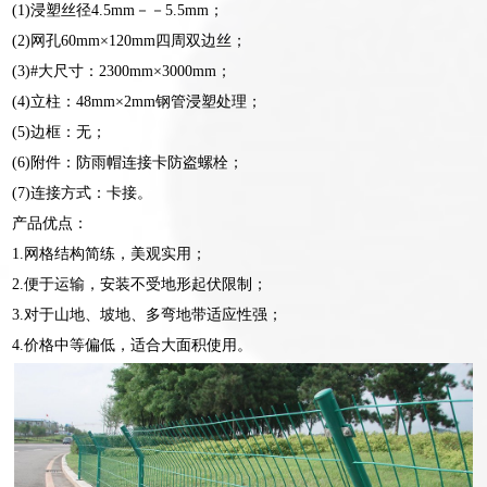
(1)浸塑丝径4.5mm－－5.5mm；
(2)网孔60mm×120mm四周双边丝；
(3)#大尺寸：2300mm×3000mm；
(4)立柱：48mm×2mm钢管浸塑处理；
(5)边框：无；
(6)附件：防雨帽连接卡防盗螺栓；
(7)连接方式：卡接。
产品优点：
1.网格结构简练，美观实用；
2.便于运输，安装不受地形起伏限制；
3.对于山地、坡地、多弯地带适应性强；
4.价格中等偏低，适合大面积使用。