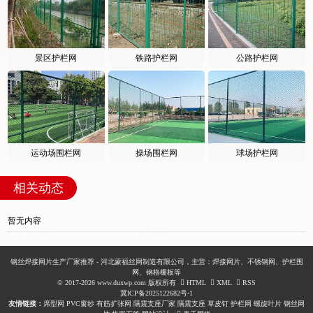
景区护栏网
铁路护栏网
公路护栏网
运动场围栏网
操场围栏网
球场护栏网
相关动态
暂无内容
钢丝焊接网片生产厂家推荐 - 河北蒙福丝网制造有限公司，主营：焊接网片、不锈钢网、护栏围
网、钢格栅板等
© 2017-2026 www.duxwp.com 版权所有
HTML
XML
RSS
冀ICP备2025122682号-1
友情链接：
席型网
PVC窗纱
有筋扩张网
隔震支座厂家
隔震支座
草皮钉
护栏网
螺旋叶片
钢丝网