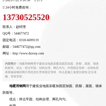
2025/7/22 9:16:36
273
24小时免费咨询：
13730525520
联系人：赵经理
QQ号：544677472
固定电话：
0318-6699119
邮箱：544677472@qq.com
网址：
http://www.duxwp.com
内容简介：
地暖用钢网用于建筑业地面采暖加固层加固、防裂，屋面、墙体
防裂等。优点：焊点牢固、结构合理、网孔均匀。作用固定管材：在绝热层
表面铺设钢丝网片用尼龙扎带来固定管材，特点是施工速度比较快,定位准
确，管材安装...
地暖用钢网
用于建筑业地面采暖加固层加固、防裂，屋面、墙体
防裂等。
优点：焊点牢固、结构合理、网孔均匀。
作用