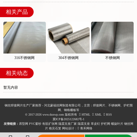
相关产品
316不锈钢网
304不锈钢网
不锈钢网
相关动态
暂无内容
钢丝焊接网片生产厂家推荐 - 河北蒙福丝网制造有限公司，主营：焊接网片、不锈钢网、护栏围
网、钢格栅板等
© 2017-2026 www.duxwp.com 版权所有
HTML
XML
RSS
冀ICP备2025122682号-1
友情链接：
席型网
PVC窗纱
有筋扩张网
隔震支座厂家
隔震支座
草皮钉
护栏网
螺旋叶片
钢丝网
片
格宾石笼
网站设计：
青禾网络