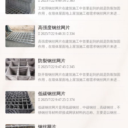
2025/7/22 9:49:14
365
工程用钢丝网片在建筑施工中首要起到的就是防裂加固
作用，在墙体屋面地上屋顶施工都需求钢丝网片来进行
加固，钢丝网片焊接强健不容易开焊，寿数耐久，性价
比高，建筑中的钢...
高强度钢丝网片
2025/7/22 9:48:31
334
高强度钢丝网片在建筑施工中首要起到的就是防裂加固
作用，在墙体屋面地上屋顶施工都需求钢丝网片来进行
加固，钢丝网片焊接强健不容易开焊，寿数耐久，性价
比高，建筑中的钢...
防裂钢丝网片
2025/7/22 9:47:45
345
防开裂钢丝网片在建筑施工中首要起到的就是防裂加固
作用，在墙体屋面地上屋顶施工都需求钢丝网片来进行
加固，钢丝网片焊接强健不容易开焊，寿数耐久，性价
比高，建筑中的钢...
低碳钢丝网片
2025/7/22 9:47:25
374
低碳钢丝网片是用低碳钢丝，中碳钢丝，高碳钢丝，不
锈钢丝等材料焊接成网状材料的总称。主要是以钢丝为
原料，经过专业设备加工成网状，故称钢丝网片。低碳
钢丝网片主要用于...
钢丝网片