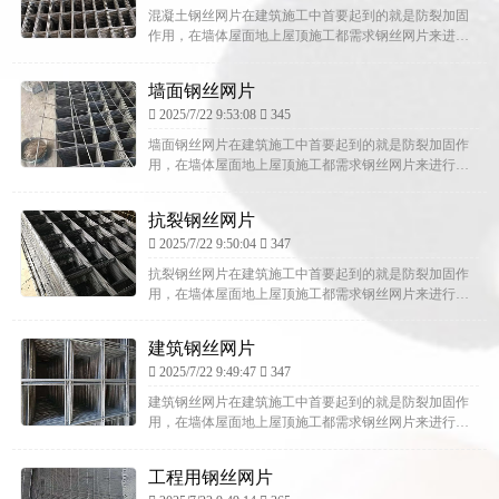
混凝土钢丝网片在建筑施工中首要起到的就是防裂加固
作用，在墙体屋面地上屋顶施工都需求钢丝网片来进行
加固，钢丝网片焊接强健不容易开焊，寿数耐久，性价
比高，建筑中的钢...
墙面钢丝网片
2025/7/22 9:53:08
345
墙面钢丝网片在建筑施工中首要起到的就是防裂加固作
用，在墙体屋面地上屋顶施工都需求钢丝网片来进行加
固，钢丝网片焊接强健不容易开焊，寿数耐久，性价比
高，建筑中的钢丝...
抗裂钢丝网片
2025/7/22 9:50:04
347
抗裂钢丝网片在建筑施工中首要起到的就是防裂加固作
用，在墙体屋面地上屋顶施工都需求钢丝网片来进行加
固，钢丝网片焊接强健不容易开焊，寿数耐久，性价比
高，建筑中的钢丝...
建筑钢丝网片
2025/7/22 9:49:47
347
建筑钢丝网片在建筑施工中首要起到的就是防裂加固作
用，在墙体屋面地上屋顶施工都需求钢丝网片来进行加
固，钢丝网片焊接强健不容易开焊，寿数耐久，性价比
高，建筑中的钢丝...
工程用钢丝网片